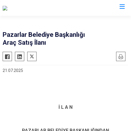
Kütahya
Pazarlar Belediye Başkanlığı
Araç Satış İlanı
Altıntaş
Gediz
Aslanapa
Hisarcık
Çavdarhisar
Pazarlar
21.07.2025
Domaniç
Şaphane
Dumlupınar
Simav
Emet
Tavşanlı
İ L A N
PAZARLAR BELEDİYE BAŞKANLIĞINDAN