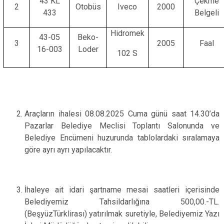
43 KL
Çekme
2
Otobüs
Iveco
2000
433
Belgeli
Hidromek
43-05
Beko-
3
2005
Faal
16-003
Loder
102 S
Araçların ihalesi
08.08.2025 Cuma günü saat 14.30’da
Pazarlar Belediye Meclisi Toplantı Salonunda ve
Belediye Encümeni huzurunda tablolardaki sıralamaya
göre ayrı ayrı yapılacaktır.
İhaleye ait idari şartname mesai saatleri içerisinde
Belediyemiz Tahsildarlığına 500,00.-TL.
(BeşyüzTürklirası) yatırılmak suretiyle, Belediyemiz Yazı