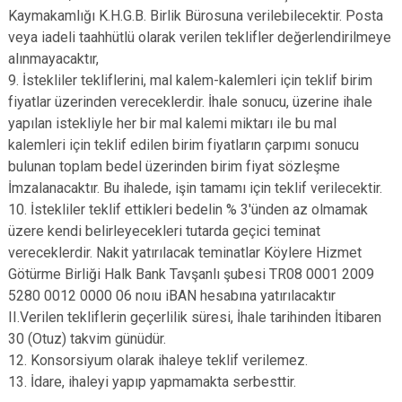
Kaymakamlığı K.H.G.B. Birlik Bürosuna verilebilecektir. Posta
veya iadeli taahhütlü olarak verilen teklifler değerlendirilmeye
alınmayacaktır,
9. İstekliler tekliflerini, mal kalem-kalemleri için teklif birim
fiyatlar üzerinden vereceklerdir. İhale sonucu, üzerine ihale
yapılan istekliyle her bir mal kalemi miktarı ile bu mal
kalemleri için teklif edilen birim fiyatların çarpımı sonucu
bulunan toplam bedel üzerinden birim fiyat sözleşme
İmzalanacaktır. Bu ihalede, işin tamamı için teklif verilecektir.
10. İstekliler teklif ettikleri bedelin % 3'ünden az olmamak
üzere kendi belirleyecekleri tutarda geçici teminat
vereceklerdir. Nakit yatırılacak teminatlar Köylere Hizmet
Götürme Birliği Halk Bank Tavşanlı şubesi TR08 0001 2009
5280 0012 0000 06 noıu iBAN hesabına yatırılacaktır
II.Verilen tekliflerin geçerlilik süresi, İhale tarihinden İtibaren
30 (Otuz) takvim günüdür.
12. Konsorsiyum olarak ihaleye teklif verilemez.
13. İdare, ihaleyi yapıp yapmamakta serbesttir.