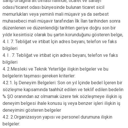
sahip ortağına ait olması halinde, ticaret ve sanayi
odası/ticaret odası bünyesinde bulunan ticaret sicil
memurlukları veya yeminli mali müşavir ya da serbest
muhasebeci mali müşavir tarafından İlk İlan tarihinden sonra
düzenlenen ve düzenlendiği tarihten geriye doğru son bir
yıldır kesintisiz olarak bu şartın korunduğunu gösteren belge,
4. I. 7. Tebliğat ve irtibat İçin adres beyanı, telefon ve faks
bilgileri
4. I . 7. Tebliğat ve irtibat için adres beyanı, telefon ve faks
bilgileri
4. 2.MesIeki ve Teknik Yeterliğe ilişkin belgeler ve bu
belgelerin taşıması gereken kriterler:
4.2.1. İş Deneyim Belgeleri: Son on yıl İçinde bedel İçeren bir
sözleşme kapsamında taahhüt edilen ve teklif edilen bedelin
% ŞO oranından az olmamak üzere tek sözleşmeye ilişkin iş
deneyim belgesi ihale konusu iş veya benzer işleri ilişkin iş
deneyimini gösteren belgeler
4.2. 2.Organizasyon yapısı ve personel durumuna ilişkin
belgeler: