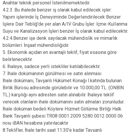
Anahtar teknik personel İstenilmemektedir.
4.2.3 .Bu ihalede benzer iş olarak kabul edilecek işler:
Yapım işlerinde İş Deneyiminde DeğerIendirilecek Benzer
İşlere Dair Tebliğ'de yer alan A/IV Grubu İşler: İçme-KuIIanma
Suyu ve Kanalizasyon İşleri benzer İş olarak kabul edilecektir.
4.2.4.Benzer işe denk sayılacak mühendislik ve mimarlık
bölümleri: İnşaat mühendisliğidir.
5. Ekonomik açıdan en avantajlı teklif, fiyat esasına göre
belirlenecektir.
6. İhaleye, sadece yerli istekliler katılabilecektir.
7. İhale dokümanının görülmesi ve satın alınması
İhale dokümanı, Tavşanlı Hükümet Konağı I.katında bulunan
Birlik Bürosu adresinde görülebilir ve 10.000,00 TL. (ONBİN
TL.) karşılığı aynı adresten satın alınabilir. İhaleye teklif
verecek olanların ihale dokümanını satın almaları zorunludur.
İhale doküman bedeli Köylere Hizmet Götürme Birliği Halk
Bank Tavşanlı şubesi TR08 0001 2009 5280 0012 0000 06
noıu iBAN hesabına yatırılacaktır
8.Teklifler, İhale tarihi saat 11:30'e kadar Tavşanlı