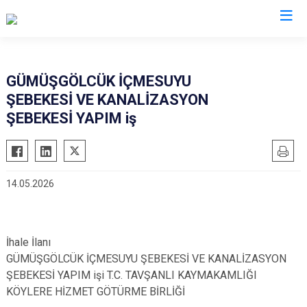
Kütahya
GÜMÜŞGÖLCÜK İÇMESUYU
ŞEBEKESİ VE KANALİZASYON
Altıntaş
Gediz
ŞEBEKESİ YAPIM iş
Aslanapa
Hisarcık
Çavdarhisar
Pazarlar
Domaniç
Şaphane
14.05.2026
Dumlupınar
Simav
Emet
Tavşanlı
İhale İlanı
GÜMÜŞGÖLCÜK İÇMESUYU ŞEBEKESİ VE KANALİZASYON
ŞEBEKESİ YAPIM işi T.C. TAVŞANLI KAYMAKAMLIĞI
KÖYLERE HİZMET GÖTÜRME BİRLİĞİ