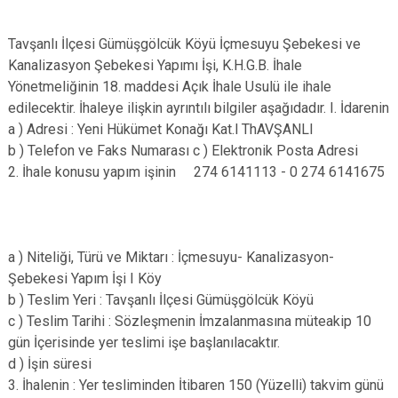
Tavşanlı İlçesi Gümüşgölcük Köyü İçmesuyu Şebekesi ve
Kanalizasyon Şebekesi Yapımı İşi, K.H.G.B. İhale
Yönetmeliğinin 18. maddesi Açık İhale Usulü ile ihale
edilecektir. İhaleye ilişkin ayrıntılı bilgiler aşağıdadır. I. İdarenin
a ) Adresi : Yeni Hükümet Konağı Kat.l ThAVŞANLI
b ) Telefon ve Faks Numarası c ) Elektronik Posta Adresi
2. İhale konusu yapım işinin 274 6141113 - 0 274 6141675
a ) Niteliği, Türü ve Miktarı : İçmesuyu- Kanalizasyon-
Şebekesi Yapım İşi I Köy
b ) Teslim Yeri : Tavşanlı İlçesi Gümüşgölcük Köyü
c ) Teslim Tarihi : Sözleşmenin İmzalanmasına müteakip 10
gün İçerisinde yer teslimi işe başlanılacaktır.
d ) İşin süresi
3. İhalenin : Yer tesliminden İtibaren 150 (Yüzelli) takvim günü