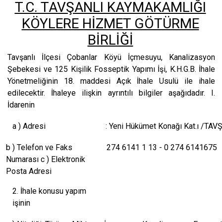
T.C. TAVŞANLI KAYMAKAMLIĞI
KÖYLERE HİZMET GÖTÜRME
BİRLİĞİ
Tavşanlı İlçesi Çobanlar Köyü İçmesuyu, Kanalizasyon
Şebekesi ve 125 Kişilik Fosseptik Yapımı İşi, K.H.G.B. İhale
Yönetmeliğinin 18. maddesi Açık İhale Usulü ile ihale
edilecektir. İhaleye ilişkin ayrıntılı bilgiler aşağıdadır. I.
İdarenin
a ) Adresi
: Yeni Hükümet Konağı Kat.ı /TAV
b ) Telefon ve Faks
274 6141 1 13 - 0 274 6141675
Numarası c ) Elektronik
Posta Adresi
2. İhale konusu yapım
işinin