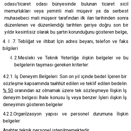
odası/ticaret odası bünyesinde bulunan ticaret sicil
memurlukları veya yeminli mali müşavir ya da serbest
muhasebeci mali müşavir tarafından ilk ilan tarihinden sonra
düzenlenen ve düzenlendiği tarihten geriye doğru son bir
yıldır kesintisiz olarak bu şartın korunduğunu gösteren belge,
4. I .7. Tebliğat ve iltibat İçin adres beyanı, telefon ve faks
bilgileri
2.MesIeki ve Teknik Yeterliğe ilişkin belgeler ve bu
belgelerin taşıması gereken kriterler:
4.2.1. İş Deneyim Belgeleri: Son on yıl içinde bedel İçeren bir
sözleşme kapsamında taahhüt edilen ve teklif edilen bedelin
% 50
oranından az olmamak üzere tek sözleşmeye İlişkin İş
deneyim belgesi İhale konusu İş veya benzer İşleri ilişkin İş
deneyimini gösteren belgeler
4.2.2.Organİzasyon yapısı ve personel durumuna İlişkin
belgeler:
Anahtar teknik personel istenilmemektedir.