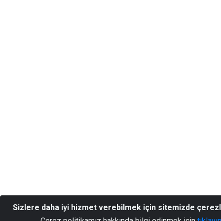
Sizlere daha iyi hizmet verebilmek için sitemizde çerez
Çerez politikamız hakkında bilgi edinmek için
tıklayı