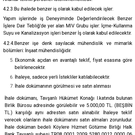
4.2.3.Bu ihalede benzer iş olarak kabul edilecek işler:
Yapım işlerinde iş Deneyiminde DeğerIendirilecek Benzer
İşlere Dair Tebliğ'de yer alan MIV Grubu işler: İçme-Kullanma
Suyu ve Kanalizasyon işleri benzer İş olarak kabul edilecektir.
4.2.4.Benzer işe denk sayılacak mühendislik ve mimarlık
bölümleri: İnşaat mühendisliğidir.
Ekonomik açıdan en avantajlı teklif, fiyat esasına göre
belirlenecektir.
İhaleye, sadece yerli İstekliler katılabilecektir.
İhale dokümanının görülmesi ve satın alınması
İhale dokümanı, Tavşanlı Hükümet Konağı I.katında bulunan
Birlik Bürosu adresinde görülebilir ve 5.000,00 TL. (BEŞBİN
TL.) karşılığı aynı adresten satın alınabilir. İhaleye teklif
verecek olanların ihale dokümanını satın almaları zorunludur.
İhale doküman bedeli Köylere Hizmet Götürme Birliği Halk
Bank Tavşanlı şubesi TR08 0001 2009 5280 0012 0000 06