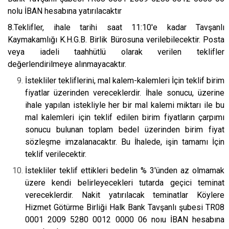
nolu İBAN hesabına yatırılacaktır
8.Teklifler, ihale tarihi saat 11:10'e kadar Tavşanlı
Kaymakamlığı K.H.G.B. Birlik Bürosuna verilebilecektir. Posta
veya iadeli taahhütlü olarak verilen teklifler
değerlendirilmeye alınmayacaktır.
İstekliler tekliflerini, mal kalem-kalemleri İçin teklif birim
fiyatlar üzerinden vereceklerdir. İhale sonucu, üzerine
ihale yapılan istekliyle her bir mal kalemi miktarı ile bu
mal kalemleri için teklif edilen birim fiyatların çarpımı
sonucu bulunan toplam bedel üzerinden birim fiyat
sözleşme imzalanacaktır. Bu İhalede, işin tamamı İçin
teklif verilecektir.
İstekliler teklif ettikleri bedelin % 3'ünden az olmamak
üzere kendi belirleyecekleri tutarda geçici teminat
vereceklerdir. Nakit yatırılacak teminatlar Köylere
Hizmet Götürme Birliği Halk Bank Tavşanlı şubesi TR08
0001 2009 5280 0012 0000 06 noıu İBAN hesabına