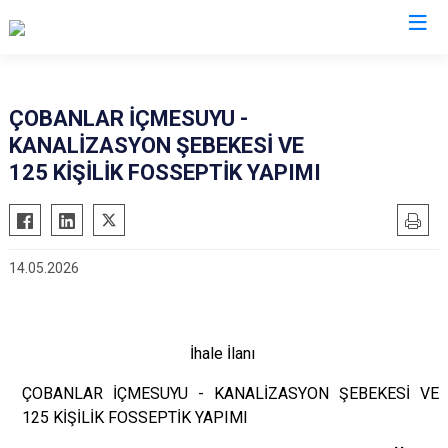
Kütahya
ÇOBANLAR İÇMESUYU -
KANALİZASYON ŞEBEKESİ VE
Altıntaş
Gediz
125 KİŞİLİK FOSSEPTİK YAPIMI
Aslanapa
Hisarcık
Çavdarhisar
Pazarlar
Domaniç
Şaphane
14.05.2026
Dumlupınar
Simav
Emet
Tavşanlı
İhale İlanı
ÇOBANLAR İÇMESUYU - KANALİZASYON ŞEBEKESİ VE
125 KİŞİLİK FOSSEPTİK YAPIMI